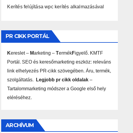
Kerítés felújítása wpc kerítés alkalmazásával
PR CIKK PORTÁL
K
ereslet –
M
arketing –
T
ermék
F
igyelő. KMTF
Portál. SEO és keresőmarketing eszköz: releváns
link elhelyezés PR-cikk szövegében. Áru, termék,
szolgáltatás.
Legjobb pr cikk oldalak
–
Tartalommarketing módszer a Google első hely
eléréséhez.
ARCHÍVUM