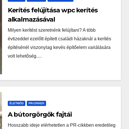
Kerítés felújítása wpc kerítés
alkalmazásával
Milyen kerítést szeretnénk felújítani? A több
évtizeddel ezelőtt épített családi házaknál a kerítés
építésénél viszonylag kevés építőelem variálására
volt lehetőség.…
ÉLETMÓD
PR-CIKKEK
A bútorgörgők fajtái
Hosszabb ideje elérhetetlen a PR-cikkben eredetileg