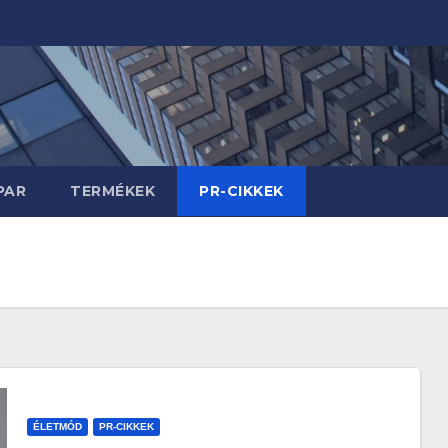
PAR
TERMÉKEK
PR-CIKKEK
ÉLETMÓD
PR-CIKKEK