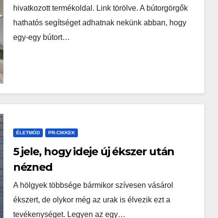
hivatkozott termékoldal. Link törölve. A bútorgörgők
hathatós segítséget adhatnak nekünk abban, hogy
egy-egy bútort…
ÉLETMÓD
PR-CIKKEK
5 jele, hogy ideje új ékszer után
nézned
A hölgyek többsége bármikor szívesen vásárol
ékszert, de olykor még az urak is élvezik ezt a
tevékenységet. Legyen az egy…