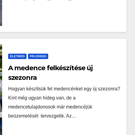
ÉLETMÓD
PR-CIKKEK
A medence felkészítése új
szezonra
Hogyan készítsük fel medencénket egy új szezonra?
Kint még ugyan hideg van, de a
medencetulajdonosok már medencéjük
beüzemelését tervezgetik. Az…