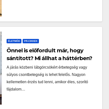
ÉLETMÓD
PR-CIKKEK
Önnel is előfordult már, hogy
sántított? Mi állhat a háttérben?
A járás közbeni lábgörcsökért érbetegség vagy
súlyos csontbetegség is lehet felelős. Nagyon
kellemetlen érzés tud lenni, amikor éles, szorító
fájdalom…