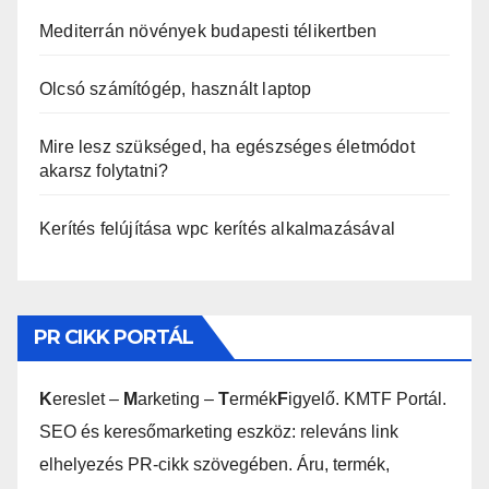
Mediterrán növények budapesti télikertben
Olcsó számítógép, használt laptop
Mire lesz szükséged, ha egészséges életmódot
akarsz folytatni?
Kerítés felújítása wpc kerítés alkalmazásával
PR CIKK PORTÁL
K
ereslet –
M
arketing –
T
ermék
F
igyelő. KMTF Portál.
SEO és keresőmarketing eszköz: releváns link
elhelyezés PR-cikk szövegében. Áru, termék,