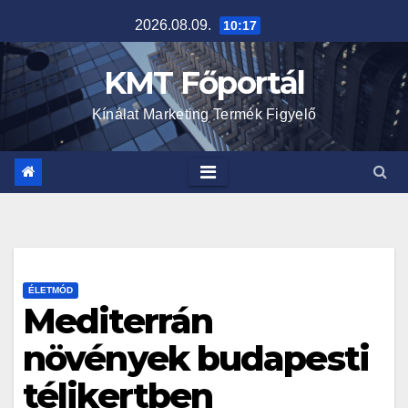
Skip
2026.08.09.
10:17
to
content
KMT Főportál
Kínálat Marketing Termék Figyelő
ÉLETMÓD
Mediterrán
növények budapesti
télikertben