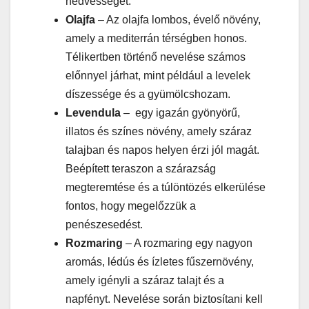
nedvességet.
Olajfa
– Az olajfa lombos, évelő növény,
amely a mediterrán térségben honos.
Télikertben történő nevelése számos
előnnyel járhat, mint például a levelek
díszessége és a gyümölcshozam.
Levendula
– egy igazán gyönyörű,
illatos és színes növény, amely száraz
talajban és napos helyen érzi jól magát.
Beépített teraszon a szárazság
megteremtése és a túlöntözés elkerülése
fontos, hogy megelőzzük a
penészesedést.
Rozmaring
– A rozmaring egy nagyon
aromás, lédús és ízletes fűszernövény,
amely igényli a száraz talajt és a
napfényt. Nevelése során biztosítani kell