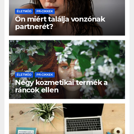
ÉLETMÓD
PR-CIKKEK
Ön miért találja vonzónak
partnerét?
ÉLETMÓD
PR-CIKKEK
Négy kozmetikai termék a
ráncok ellen