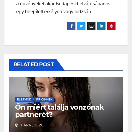
a növényeket akár Budapest belvárosában is
egy beépített erkélyen vagy lodzsán.
RELATED POST
ÉLETMÓD
PR-CIKKEK
Ön miért találja vonzónak
partnerét?
J ÁPR, 2026