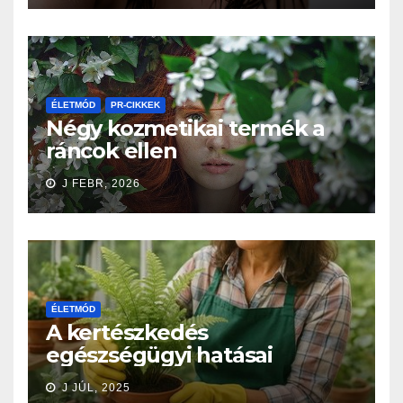
ÉLETMÓD
PR-CIKKEK
Négy kozmetikai termék a
ráncok ellen
J FEBR, 2026
ÉLETMÓD
A kertészkedés
egészségügyi hatásai
J JÚL, 2025