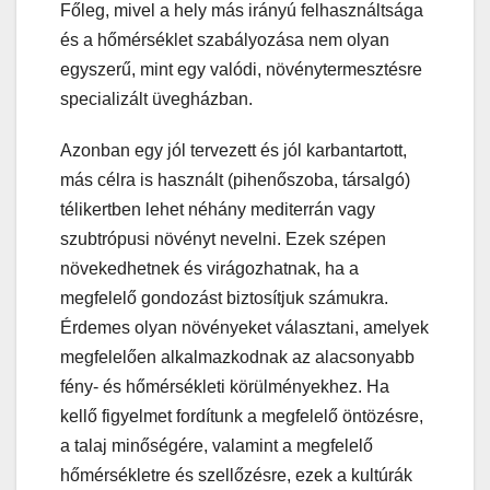
Főleg, mivel a hely más irányú felhasználtsága
és a hőmérséklet szabályozása nem olyan
egyszerű, mint egy valódi, növénytermesztésre
specializált üvegházban.
Azonban egy jól tervezett és jól karbantartott,
más célra is használt (pihenőszoba, társalgó)
télikertben lehet néhány mediterrán vagy
szubtrópusi növényt nevelni. Ezek szépen
növekedhetnek és virágozhatnak, ha a
megfelelő gondozást biztosítjuk számukra.
Érdemes olyan növényeket választani, amelyek
megfelelően alkalmazkodnak az alacsonyabb
fény- és hőmérsékleti körülményekhez. Ha
kellő figyelmet fordítunk a megfelelő öntözésre,
a talaj minőségére, valamint a megfelelő
hőmérsékletre és szellőzésre, ezek a kultúrák