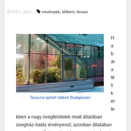
,
,
növények
télikert
terasz
ÁPR 1, 2023
H
a
b
ár
a
té
li
k
Teraszra épített tálikert Budapesten
er
te
kben a nagy üvegfelületek miatt általában
üvegház-hatás érvényesül
, azonban általában