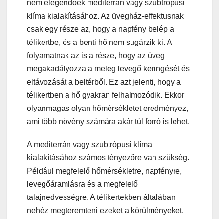
nem elegendőek mediterrán vagy szubtrópusi
klíma kialakításához. Az üvegház-effektusnak
csak egy része az, hogy a napfény belép a
télikertbe, és a benti hő nem sugárzik ki. A
folyamatnak az is a része, hogy az üveg
megakadályozza a meleg levegő keringését és
eltávozását a beltérből. Ez azt jelenti, hogy a
télikertben a hő gyakran felhalmozódik. Ekkor
olyanmagas olyan hőmérsékletet eredményez,
ami több növény számára akár túl forró is lehet.
A mediterrán vagy szubtrópusi klíma
kialakításához számos tényezőre van szükség.
Például megfelelő hőmérsékletre, napfényre,
levegőáramlásra és a megfelelő
talajnedvességre. A télikertekben általában
nehéz megteremteni ezeket a körülményeket.