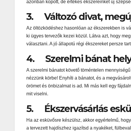
azonban kopott, de értékes ékszereinket új szépsé
3. Változó divat, megú
Az öltözködéshez hasonlóan az ékszerekben is vál
ki ügyes tervezők kezei közül. Látva azt, hogy meg
választani. A jó állapotú régi ékszereket persze t
4. Szerelmi bánat helye
A szerelmi bánatot követő töméntelen mennyiségű
nézzünk körbe! Enyhíti a bánatot, és a megvásáro
örömet és önbizalmat is ad. Mi más kell egy fájda
mit viselni.
5. Ékszervásárlás esküv
Ha az esküvősre készülsz, akkor egyértelmű, hogy ú
a tervezett hajdíszhez igazítsd a nyakéket, fülbev