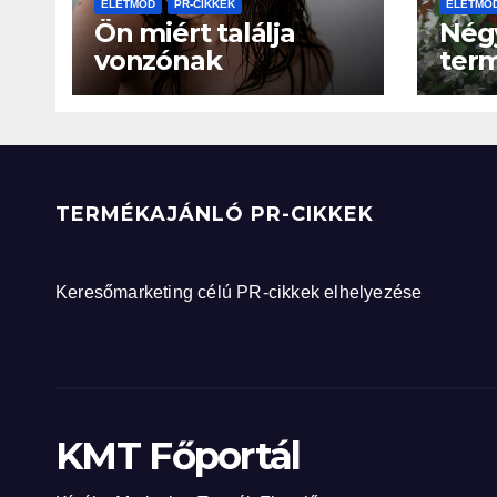
ÉLETMÓD
PR-CIKKEK
ÉLETMÓ
Ön miért találja
Nég
vonzónak
term
partnerét?
elle
TERMÉKAJÁNLÓ PR-CIKKEK
Keresőmarketing célú PR-cikkek elhelyezése
KMT Főportál