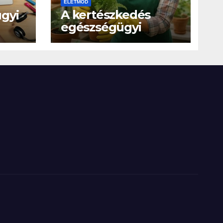
ÉLETMÓD
A kertészkedés
gyi
egészségügyi
hatásai