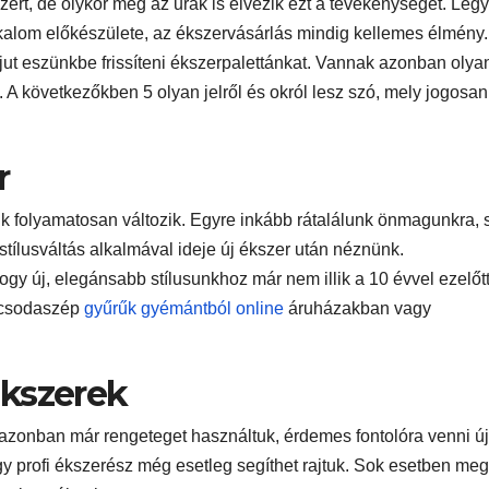
ert, de olykor még az urak is élvezik ezt a tevékenységet. Leg
lkalom előkészülete, az ékszervásárlás mindig kellemes élmény.
jut eszünkbe frissíteni ékszerpalettánkat. Vannak azonban olya
. A következőkben 5 olyan jelről és okról lesz szó, mely jogosan
r
k folyamatosan változik. Egyre inkább rátalálunk önmagunkra, s
tílusváltás alkalmával ideje új ékszer után néznünk.
y új, elegánsabb stílusunkhoz már nem illik a 10 évvel ezelőt
e csodaszép
gyűrűk gyémántból online
áruházakban vagy
ékszerek
 azonban már rengeteget használtuk, érdemes fontolóra venni új
gy profi ékszerész még esetleg segíthet rajtuk. Sok esetben meg