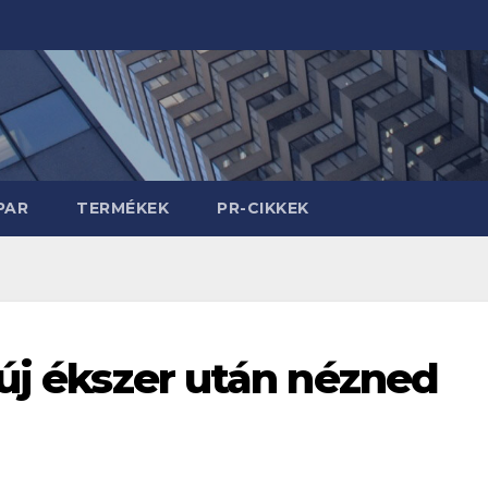
PAR
TERMÉKEK
PR-CIKKEK
e új ékszer után nézned