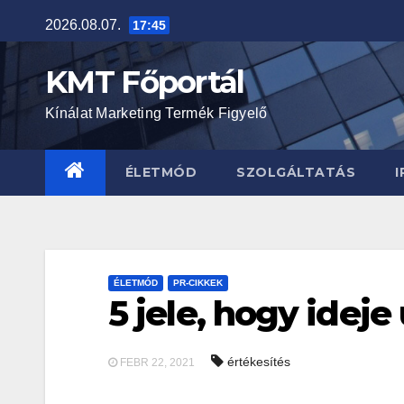
Skip
2026.08.07.
17:45
to
content
KMT Főportál
Kínálat Marketing Termék Figyelő
ÉLETMÓD
SZOLGÁLTATÁS
I
ÉLETMÓD
PR-CIKKEK
5 jele, hogy idej
értékesítés
FEBR 22, 2021