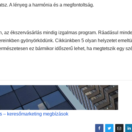
hatsz. A lényeg a harmónia és a megfontoltság.
n, az ékszervásárlás mindig izgalmas program. Ráadásul mind
ereinkben gyönyörködünk. Cikkünkben 5 olyan helyzetet emeltü
 Természetesen ez bármikor időszerű lehet, ha megtetszik egy sz
és – keresőmarketing megbízások