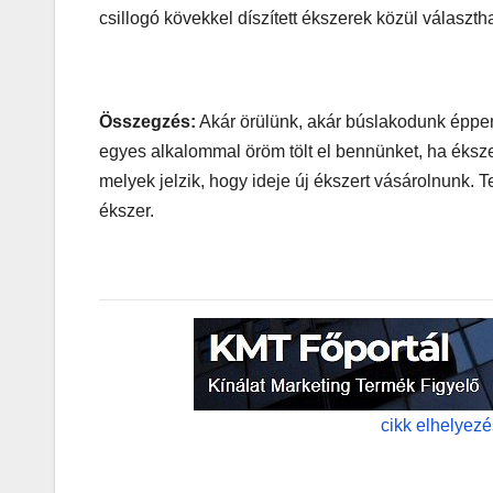
csillogó kövekkel díszített ékszerek közül választ
Összegzés:
Akár örülünk, akár búslakodunk éppe
egyes alkalommal öröm tölt el bennünket, ha éksz
melyek jelzik, hogy ideje új ékszert vásárolnunk.
ékszer.
cikk elhelyez