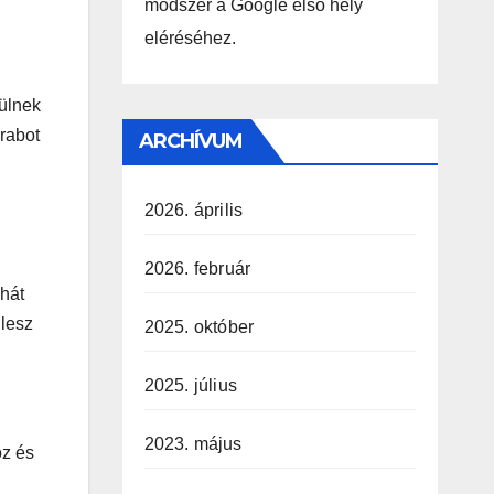
módszer a Google első hely
eléréséhez.
rülnek
arabot
ARCHÍVUM
2026. április
2026. február
ehát
 lesz
2025. október
2025. július
2023. május
oz és