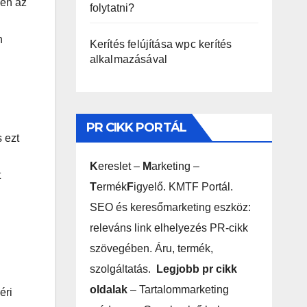
yen az
folytatni?
n
Kerítés felújítása wpc kerítés
alkalmazásával
PR CIKK PORTÁL
 ezt
K
ereslet –
M
arketing –
t
T
ermék
F
igyelő. KMTF Portál.
SEO és keresőmarketing eszköz:
releváns link elhelyezés PR-cikk
szövegében. Áru, termék,
szolgáltatás.
Legjobb pr cikk
oldalak
– Tartalommarketing
éri