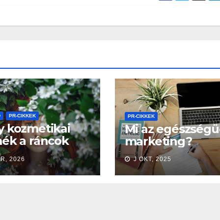
D
PR-CIKKEK
PR-CIKKEK
 kozmetikai
Mi az egészségü
ék a ráncok
marketing?
n
R, 2026
J OKT, 2025