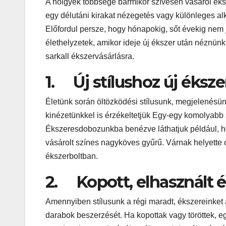
A hölgyek többsége bármikor szívesen vásárol éksz
egy délutáni kirakat nézegetés vagy különleges a
Előfordul persze, hogy hónapokig, sőt évekig nem 
élethelyzetek, amikor ideje új ékszer után néznünk
sarkall ékszervásárlásra.
1. Új stílushoz új éksze
Életünk során öltözködési stílusunk, megjelenésün
kinézetünkkel is érzékeltetjük Egy-egy komolyabb s
Ékszeresdobozunkba benézve láthatjuk például, hog
vásárolt színes nagyköves gyűrű. Várnak helyett
ékszerboltban.
2. Kopott, elhasznált 
Amennyiben stílusunk a régi maradt, ékszereinket
darabok beszerzését. Ha kopottak vagy töröttek, e