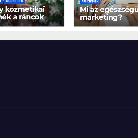
D
PR-CIKKEK
PR-CIKKEK
y kozmetikai
Mi az egészségü
ék a ráncok
marketing?
n