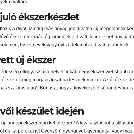
gekre váltani.
juló ékszerkészlet
tozik a divat. Mindig más anyag jön divatba, új megoldások ke
lévő ékszereink már rég kimentek a divatból, ideje néhány új d
artsuk meg, hiszen évek vagy évtizedek múlva divatba jöhetnek.
tt új ékszer
 édesség elfogyasztása helyett inkább egy ékszer webshopban
lt ékszerek még magabiztosabbá tesznek minket. Az új ékszer t
lmas szakítás után? Bónusz, hogy a következő első randevúra is
ői készület idején
j, ünnepi ékszer után kell nézned! A kiválasztott ruha stílusáh
alót és karperecet is! Gyönyörű gyönggyel, gyémánttal vagy más